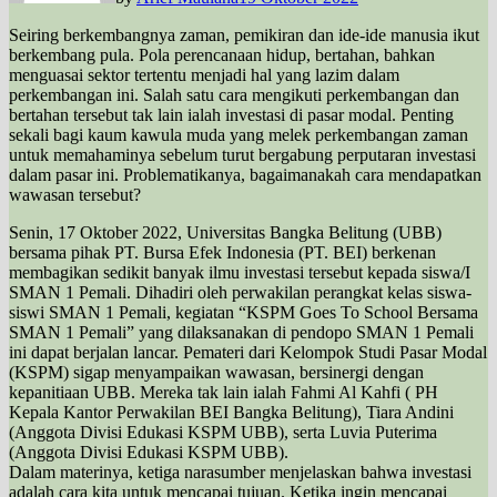
Seiring berkembangnya zaman, pemikiran dan ide-ide manusia ikut
berkembang pula. Pola perencanaan hidup, bertahan, bahkan
menguasai sektor tertentu menjadi hal yang lazim dalam
perkembangan ini. Salah satu cara mengikuti perkembangan dan
bertahan tersebut tak lain ialah investasi di pasar modal. Penting
sekali bagi kaum kawula muda yang melek perkembangan zaman
untuk memahaminya sebelum turut bergabung perputaran investasi
dalam pasar ini. Problematikanya, bagaimanakah cara mendapatkan
wawasan tersebut?
Senin, 17 Oktober 2022, Universitas Bangka Belitung (UBB)
bersama pihak PT. Bursa Efek Indonesia (PT. BEI) berkenan
membagikan sedikit banyak ilmu investasi tersebut kepada siswa/I
SMAN 1 Pemali. Dihadiri oleh perwakilan perangkat kelas siswa-
siswi SMAN 1 Pemali, kegiatan “KSPM Goes To School Bersama
SMAN 1 Pemali” yang dilaksanakan di pendopo SMAN 1 Pemali
ini dapat berjalan lancar. Pemateri dari Kelompok Studi Pasar Modal
(KSPM) sigap menyampaikan wawasan, bersinergi dengan
kepanitiaan UBB. Mereka tak lain ialah Fahmi Al Kahfi ( PH
Kepala Kantor Perwakilan BEI Bangka Belitung), Tiara Andini
(Anggota Divisi Edukasi KSPM UBB), serta Luvia Puterima
(Anggota Divisi Edukasi KSPM UBB).
Dalam materinya, ketiga narasumber menjelaskan bahwa investasi
adalah cara kita untuk mencapai tujuan. Ketika ingin mencapai