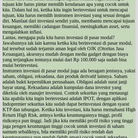
tujuan kite harus pintar memilih kendaraan apa yang cocok untuk
kita. Dalam hal ini, ketika kita ingin berinvestasi untuk mencapai
tujuan, kita harus memilih instrumen investasi yang sesuai dengan
diri. Manfaat dari investasi sendiri yaitu, membantu mencapai tujuan
keuangan, memiliki cadangan finansial, meningkatkan asset, serta
mengalahkan inflasi.
Lantas, mengapa pula kita harus investasi di pasar modal?
Jawabannya tak lain karena ketika kita berinvestasi di pasar modal,
hal tersebut sudah terjamin aman legal oleh OJK (Otoritas Jasa
Keuangan), aksesnya mudah dengan media gadget dengan biaya
yang terjangkau tentunya mulai dari Rp 100.000 saja sudah bisa
mulai berinvestasi.
Instrumen investasi di pasar modal juga ada beragam jenisnya, yakni
saham, obligasi, reksadana, dan produk derivatif lainnya. Saham
adalah bukti kepemilikan perusahaan. Obligasi adalah surat janji
bayar utang. Reksadana adalah kumpulan dana investor yang
dikelola oleh manajer investasi. Contoh sekuritas yang menaungi
kita apabila kita ingin berinvestasi adalah IPOT, dengan aplikasi
Indopremier sekuritas kita sudah dapat berinvestasi dengan syarat
KTP dan tabungan. Ketika kita investasi, kita harus memahami High
Return High Risk, artinya ketika keuntungannya tinggi, profil
risikonya pun tinggi. Jadi jika kita memiliki profil risiko yang tinggi
juga pengen keuntungan tinggi cocok untuk investasi di saham
namum sebaliknya, bila memiliki profil risiko rendah dan
keuntungannya pun rendah (lebih aman) cocok untuk reksadana.