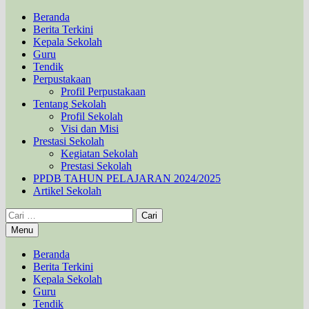
Beranda
Berita Terkini
Kepala Sekolah
Guru
Tendik
Perpustakaan
Profil Perpustakaan
Tentang Sekolah
Profil Sekolah
Visi dan Misi
Prestasi Sekolah
Kegiatan Sekolah
Prestasi Sekolah
PPDB TAHUN PELAJARAN 2024/2025
Artikel Sekolah
Cari
untuk:
Menu
Beranda
Berita Terkini
Kepala Sekolah
Guru
Tendik