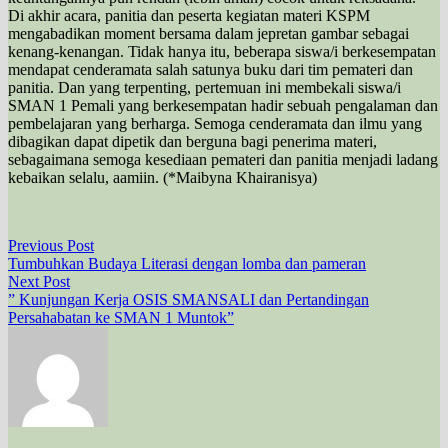
Di akhir acara, panitia dan peserta kegiatan materi KSPM
mengabadikan moment bersama dalam jepretan gambar sebagai
kenang-kenangan. Tidak hanya itu, beberapa siswa/i berkesempatan
mendapat cenderamata salah satunya buku dari tim pemateri dan
panitia. Dan yang terpenting, pertemuan ini membekali siswa/i
SMAN 1 Pemali yang berkesempatan hadir sebuah pengalaman dan
pembelajaran yang berharga. Semoga cenderamata dan ilmu yang
dibagikan dapat dipetik dan berguna bagi penerima materi,
sebagaimana semoga kesediaan pemateri dan panitia menjadi ladang
kebaikan selalu, aamiin. (*Maibyna Khairanisya)
Navigasi
Previous
Previous Post
post:
Tumbuhkan Budaya Literasi dengan lomba dan pameran
pos
Next
Next Post
post:
” Kunjungan Kerja OSIS SMANSALI dan Pertandingan
Persahabatan ke SMAN 1 Muntok”