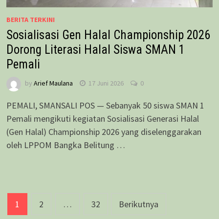
BERITA TERKINI
Sosialisasi Gen Halal Championship 2026
Dorong Literasi Halal Siswa SMAN 1
Pemali
by
Arief Maulana
17 Juni 2026
0
PEMALI, SMANSALI POS — Sebanyak 50 siswa SMAN 1
Pemali mengikuti kegiatan Sosialisasi Generasi Halal
(Gen Halal) Championship 2026 yang diselenggarakan
oleh LPPOM Bangka Belitung …
Paginasi
1
2
…
32
Berikutnya