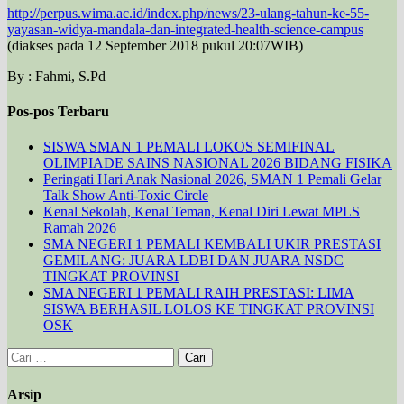
http://perpus.wima.ac.id/index.php/news/23-ulang-tahun-ke-55-
yayasan-widya-mandala-dan-integrated-health-science-campus
(diakses pada 12 September 2018 pukul 20:07WIB)
By : Fahmi, S.Pd
Pos-pos Terbaru
SISWA SMAN 1 PEMALI LOKOS SEMIFINAL
OLIMPIADE SAINS NASIONAL 2026 BIDANG FISIKA
Peringati Hari Anak Nasional 2026, SMAN 1 Pemali Gelar
Talk Show Anti-Toxic Circle
Kenal Sekolah, Kenal Teman, Kenal Diri Lewat MPLS
Ramah 2026
SMA NEGERI 1 PEMALI KEMBALI UKIR PRESTASI
GEMILANG: JUARA LDBI DAN JUARA NSDC
TINGKAT PROVINSI
SMA NEGERI 1 PEMALI RAIH PRESTASI: LIMA
SISWA BERHASIL LOLOS KE TINGKAT PROVINSI
OSK
Cari
untuk:
Arsip