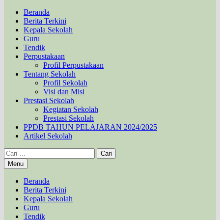
Beranda
Berita Terkini
Kepala Sekolah
Guru
Tendik
Perpustakaan
Profil Perpustakaan
Tentang Sekolah
Profil Sekolah
Visi dan Misi
Prestasi Sekolah
Kegiatan Sekolah
Prestasi Sekolah
PPDB TAHUN PELAJARAN 2024/2025
Artikel Sekolah
Cari
untuk:
Menu
Beranda
Berita Terkini
Kepala Sekolah
Guru
Tendik