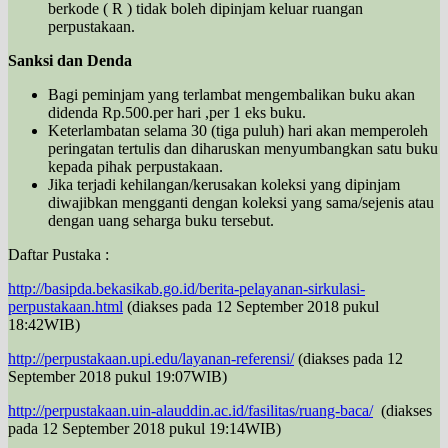
berkode ( R ) tidak boleh dipinjam keluar ruangan
perpustakaan.
Sanksi dan Denda
Bagi peminjam yang terlambat mengembalikan buku akan
didenda Rp.500.per hari ,per 1 eks buku.
Keterlambatan selama 30 (tiga puluh) hari akan memperoleh
peringatan tertulis dan diharuskan menyumbangkan satu buku
kepada pihak perpustakaan.
Jika terjadi kehilangan/kerusakan koleksi yang dipinjam
diwajibkan mengganti dengan koleksi yang sama/sejenis atau
dengan uang seharga buku tersebut.
Daftar Pustaka :
http://basipda.bekasikab.go.id/berita-pelayanan-sirkulasi-
perpustakaan.html
(diakses pada 12 September 2018 pukul
18:42WIB)
http://perpustakaan.upi.edu/layanan-referensi/
(diakses pada 12
September 2018 pukul 19:07WIB)
http://perpustakaan.uin-alauddin.ac.id/fasilitas/ruang-baca/
(diakses
pada 12 September 2018 pukul 19:14WIB)