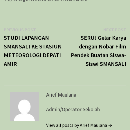
Navigasi
Previous
N
PREVIOUS POST
NEXT POST
post:
p
STUDI LAPANGAN
SERU! Gelar Karya
pos
SMANSALI KE STASIUN
dengan Nobar Film
METEOROLOGI DEPATI
Pendek Buatan Siswa-
AMIR
Siswi SMANSALI
Arief Maulana
Admin/Operator Sekolah
View all posts by Arief Maulana →