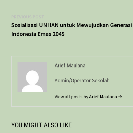
Navigasi
Previous
PREVIOUS POST
post:
Sosialisasi UNHAN untuk Mewujudkan Generasi
pos
Indonesia Emas 2045
Arief Maulana
Admin/Operator Sekolah
View all posts by Arief Maulana →
YOU MIGHT ALSO LIKE