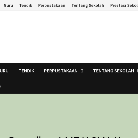
Guru
Tendik
Perpustakaan
Tentang Sekolah
Prestasi Seko
URU
TENDIK
PERPUSTAKAAN
TENTANG SEKOLAH
H