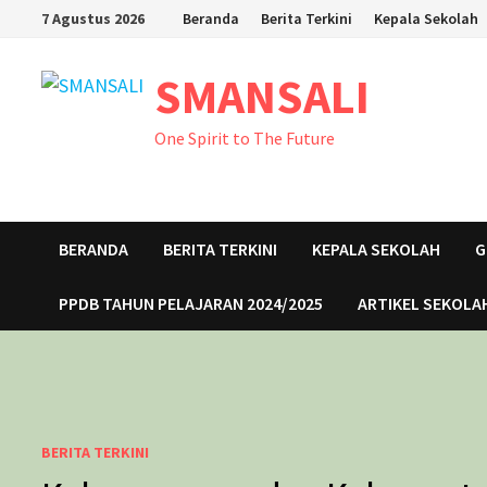
Skip
7 Agustus 2026
Beranda
Berita Terkini
Kepala Sekolah
to
content
SMANSALI
One Spirit to The Future
BERANDA
BERITA TERKINI
KEPALA SEKOLAH
G
PPDB TAHUN PELAJARAN 2024/2025
ARTIKEL SEKOLA
BERITA TERKINI