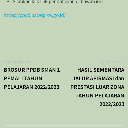
Silahkan klik link pendaftaran di bawah ini :
https://ppdb.babelprov.go.id/
Navigasi
Previous
N
PREVIOUS POST
NEXT POST
post:
p
BROSUR PPDB SMAN 1
HASIL SEMENTARA
pos
PEMALI TAHUN
JALUR AFIRMASI dan
PELAJARAN 2022/2023
PRESTASI LUAR ZONA
TAHUN PELAJARAN
2022/2023