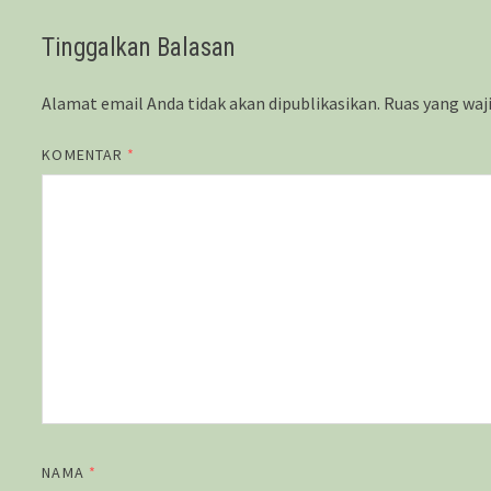
Tinggalkan Balasan
Alamat email Anda tidak akan dipublikasikan.
Ruas yang waj
KOMENTAR
*
NAMA
*