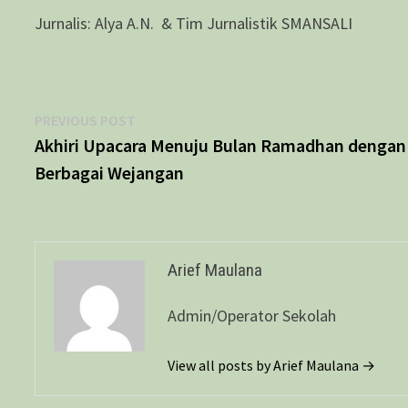
Jurnalis: Alya A.N. & Tim Jurnalistik SMANSALI
Navigasi
Previous
PREVIOUS POST
post:
Akhiri Upacara Menuju Bulan Ramadhan dengan
pos
Berbagai Wejangan
Arief Maulana
Admin/Operator Sekolah
View all posts by Arief Maulana →