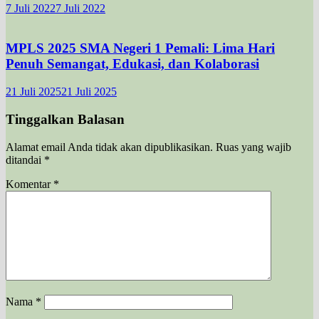
7 Juli 2022
7 Juli 2022
MPLS 2025 SMA Negeri 1 Pemali: Lima Hari
Penuh Semangat, Edukasi, dan Kolaborasi
21 Juli 2025
21 Juli 2025
Tinggalkan Balasan
Alamat email Anda tidak akan dipublikasikan.
Ruas yang wajib
ditandai
*
Komentar
*
Nama
*