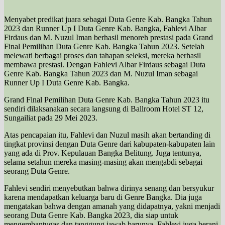
Menyabet predikat juara sebagai Duta Genre Kab. Bangka Tahun
2023 dan Runner Up I Duta Genre Kab. Bangka, Fahlevi Albar
Firdaus dan M. Nuzul Iman berhasil menoreh prestasi pada Grand
Final Pemilihan Duta Genre Kab. Bangka Tahun 2023. Setelah
melewati berbagai proses dan tahapan seleksi, mereka berhasil
membawa prestasi. Dengan Fahlevi Albar Firdaus sebagai Duta
Genre Kab. Bangka Tahun 2023 dan M. Nuzul Iman sebagai
Runner Up I Duta Genre Kab. Bangka.
Grand Final Pemilihan Duta Genre Kab. Bangka Tahun 2023 itu
sendiri dilaksanakan secara langsung di Ballroom Hotel ST 12,
Sungailiat pada 29 Mei 2023.
Atas pencapaian itu, Fahlevi dan Nuzul masih akan bertanding di
tingkat provinsi dengan Duta Genre dari kabupaten-kabupaten lain
yang ada di Prov. Kepulauan Bangka Belitung. Juga tentunya,
selama setahun mereka masing-masing akan mengabdi sebagai
seorang Duta Genre.
Fahlevi sendiri menyebutkan bahwa dirinya senang dan bersyukur
karena mendapatkan keluarga baru di Genre Bangka. Dia juga
mengatakan bahwa dengan amanah yang didapatnya, yakni menjadi
seorang Duta Genre Kab. Bangka 2023, dia siap untuk
mengembantugas dan tanggung jawab barunya. Fahlevi juga berani