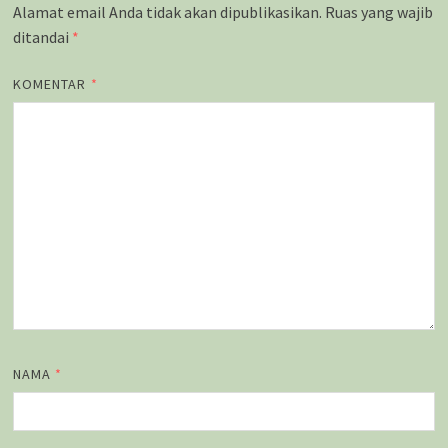
Alamat email Anda tidak akan dipublikasikan.
Ruas yang wajib
ditandai
*
KOMENTAR
*
NAMA
*