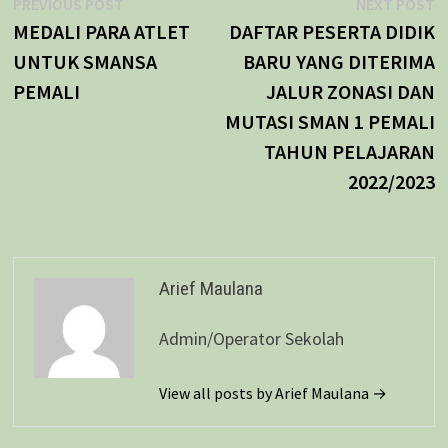
Navigasi
Previous
N
PREVIOUS POST
NEXT POST
post:
p
MEDALI PARA ATLET
DAFTAR PESERTA DIDIK
pos
UNTUK SMANSA
BARU YANG DITERIMA
PEMALI
JALUR ZONASI DAN
MUTASI SMAN 1 PEMALI
TAHUN PELAJARAN
2022/2023
Arief Maulana
Admin/Operator Sekolah
View all posts by Arief Maulana →