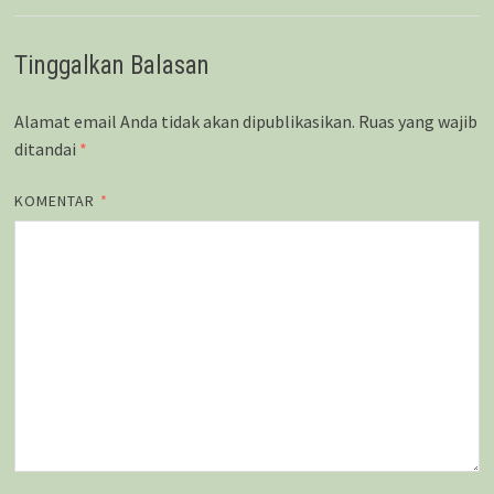
Tinggalkan Balasan
Alamat email Anda tidak akan dipublikasikan.
Ruas yang wajib
ditandai
*
KOMENTAR
*