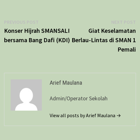
Navigasi
Previous
N
PREVIOUS POST
NEXT POST
post:
p
Konser Hijrah SMANSALI
Giat Keselamatan
pos
bersama Bang Dafi (KDI)
Berlau-Lintas di SMAN 1
Pemali
Arief Maulana
Admin/Operator Sekolah
View all posts by Arief Maulana →