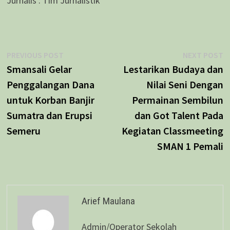
Jurnalis : Tim Jurnalistik
Navigasi
Previous
N
PREVIOUS POST
NEXT POST
post:
p
Smansali Gelar
Lestarikan Budaya dan
pos
Penggalangan Dana
Nilai Seni Dengan
untuk Korban Banjir
Permainan Sembilun
Sumatra dan Erupsi
dan Got Talent Pada
Semeru
Kegiatan Classmeeting
SMAN 1 Pemali
Arief Maulana
Admin/Operator Sekolah