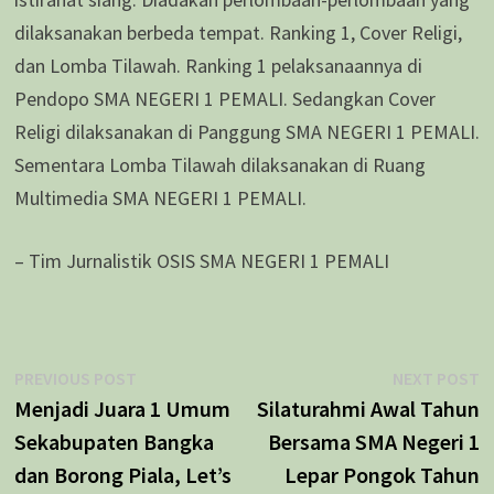
dilaksanakan berbeda tempat. Ranking 1, Cover Religi,
dan Lomba Tilawah. Ranking 1 pelaksanaannya di
Pendopo SMA NEGERI 1 PEMALI. Sedangkan Cover
Religi dilaksanakan di Panggung SMA NEGERI 1 PEMALI.
Sementara Lomba Tilawah dilaksanakan di Ruang
Multimedia SMA NEGERI 1 PEMALI.
– Tim Jurnalistik OSIS SMA NEGERI 1 PEMALI
Navigasi
Previous
N
PREVIOUS POST
NEXT POST
post:
p
Menjadi Juara 1 Umum
Silaturahmi Awal Tahun
pos
Sekabupaten Bangka
Bersama SMA Negeri 1
dan Borong Piala, Let’s
Lepar Pongok Tahun