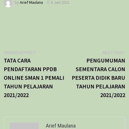
by
Arief Maulana
8 Juni 2021
Navigasi
Previous
N
PREVIOUS POST
NEXT POST
post:
p
TATA CARA
PENGUMUMAN
pos
PENDAFTARAN PPDB
SEMENTARA CALON
ONLINE SMAN 1 PEMALI
PESERTA DIDIK BARU
TAHUN PELAJARAN
TAHUN PELAJARAN
2021/2022
2021/2022
Arief Maulana