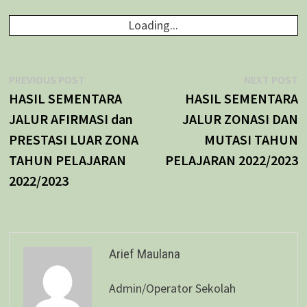
Loading...
Navigasi
Previous
N
PREVIOUS POST
NEXT POST
post:
p
HASIL SEMENTARA
HASIL SEMENTARA
pos
JALUR AFIRMASI dan
JALUR ZONASI DAN
PRESTASI LUAR ZONA
MUTASI TAHUN
TAHUN PELAJARAN
PELAJARAN 2022/2023
2022/2023
Arief Maulana
Admin/Operator Sekolah