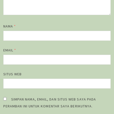
NAMA
*
EMAIL
*
SITUS WEB
SIMPAN NAMA, EMAIL, DAN SITUS WEB SAYA PADA
PERAMBAN INI UNTUK KOMENTAR SAYA BERIKUTNYA.