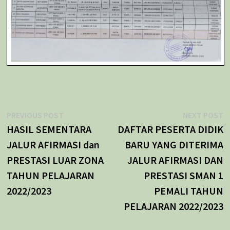
Navigasi
Previous
N
PREVIOUS POST
NEXT POST
post:
p
HASIL SEMENTARA
DAFTAR PESERTA DIDIK
pos
JALUR AFIRMASI dan
BARU YANG DITERIMA
PRESTASI LUAR ZONA
JALUR AFIRMASI DAN
TAHUN PELAJARAN
PRESTASI SMAN 1
2022/2023
PEMALI TAHUN
PELAJARAN 2022/2023