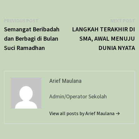
Navigasi
Previous
N
PREVIOUS POST
NEXT POST
post:
p
Semangat Beribadah
LANGKAH TERAKHIR DI
pos
dan Berbagi di Bulan
SMA, AWAL MENUJU
Suci Ramadhan
DUNIA NYATA
Arief Maulana
Admin/Operator Sekolah
View all posts by Arief Maulana →