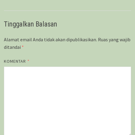
Tinggalkan Balasan
Alamat email Anda tidak akan dipublikasikan.
Ruas yang wajib
ditandai
*
KOMENTAR
*