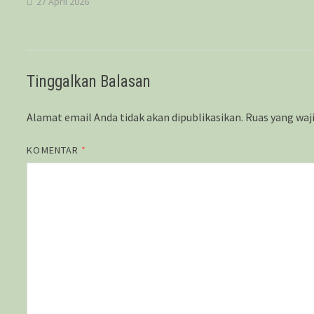
27 April 2026
Tinggalkan Balasan
Alamat email Anda tidak akan dipublikasikan.
Ruas yang waj
KOMENTAR
*