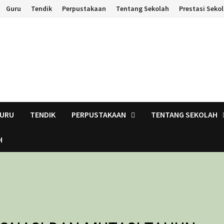
Guru
Tendik
Perpustakaan
Tentang Sekolah
Prestasi Seko
URU
TENDIK
PERPUSTAKAAN
TENTANG SEKOLAH
H