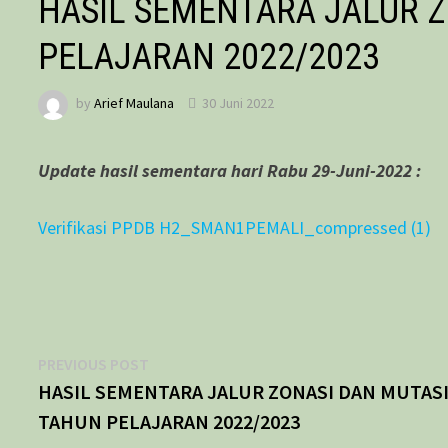
HASIL SEMENTARA JALUR 
PELAJARAN 2022/2023
by
Arief Maulana
30 Juni 2022
Update hasil sementara hari Rabu 29-Juni-2022 :
Verifikasi PPDB H2_SMAN1PEMALI_compressed (1)
Navigasi
Previous
PREVIOUS POST
post:
HASIL SEMENTARA JALUR ZONASI DAN MUTAS
pos
TAHUN PELAJARAN 2022/2023