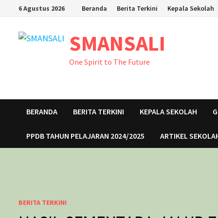
Skip
6 Agustus 2026
Beranda
Berita Terkini
Kepala Sekolah
to
content
SMANSALI
One Spirit to The Future
BERANDA
BERITA TERKINI
KEPALA SEKOLAH
G
PPDB TAHUN PELAJARAN 2024/2025
ARTIKEL SEKOLA
BERITA TERKINI