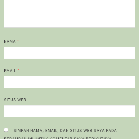
NAMA
*
EMAIL
*
SITUS WEB
SIMPAN NAMA, EMAIL, DAN SITUS WEB SAYA PADA
PERAMBAN INI UNTUK KOMENTAR SAYA BERIKUTNYA.