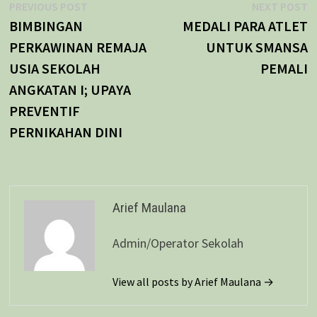
Navigasi
Previous
N
PREVIOUS POST
NEXT POST
post:
p
BIMBINGAN
MEDALI PARA ATLET
pos
PERKAWINAN REMAJA
UNTUK SMANSA
USIA SEKOLAH
PEMALI
ANGKATAN I; UPAYA
PREVENTIF
PERNIKAHAN DINI
Arief Maulana
Admin/Operator Sekolah
View all posts by Arief Maulana →