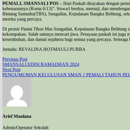
PEMALI, SMANSALI POS –
Hari Paskah dirayakan dengan pen
kebenarannya (Roma 6:13)”. Siswa/i berdoa, memuji, dan mendengark
Bintang Samudra(TBS), Sungailiat, Kepulauan Bangka Belitung, sekal
mereka yang percaya.
Di pesisir Pantai Tikus Mas Sungailiat, Kepulauan Bangka Belitu
kekompakan. Salah satunya mencari jiwa. Perayaan paskah ini juga 
kesembuhan, dan damai sejahtera bagi semua yang percaya. Semoga 
Jurnalis: REVALINA HOTMAULI PURBA
Navigasi
Previous
Previous Post
post:
SMANSALI EDISI RAMADHAN 2024
pos
Next
Next Post
post:
PENGUMUMAN KELULUSAN SMAN 1 PEMALI TAHUN PELA
Arief Maulana
Admin/Operator Sekolah