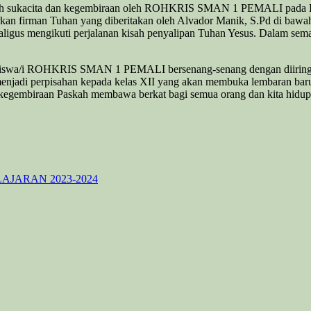
uh sukacita dan kegembiraan oleh ROHKRIS SMAN 1 PEMALI pada Har
an firman Tuhan yang diberitakan oleh Alvador Manik, S.Pd di bawah 
igus mengikuti perjalanan kisah penyalipan Tuhan Yesus. Dalam seman
ng siswa/i ROHKRIS SMAN 1 PEMALI bersenang-senang dengan diiringi
menjadi perpisahan kepada kelas XII yang akan membuka lembaran bar
kegembiraan Paskah membawa berkat bagi semua orang dan kita hidup 
JARAN 2023-2024