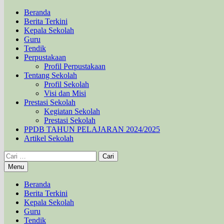
Beranda
Berita Terkini
Kepala Sekolah
Guru
Tendik
Perpustakaan
Profil Perpustakaan
Tentang Sekolah
Profil Sekolah
Visi dan Misi
Prestasi Sekolah
Kegiatan Sekolah
Prestasi Sekolah
PPDB TAHUN PELAJARAN 2024/2025
Artikel Sekolah
Cari
untuk:
Menu
Beranda
Berita Terkini
Kepala Sekolah
Guru
Tendik