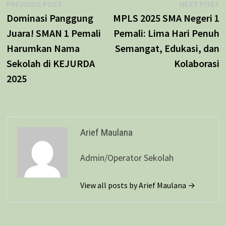
Navigasi
Previous
N
PREVIOUS POST
NEXT POST
post:
p
Dominasi Panggung
MPLS 2025 SMA Negeri 1
pos
Juara! SMAN 1 Pemali
Pemali: Lima Hari Penuh
Harumkan Nama
Semangat, Edukasi, dan
Sekolah di KEJURDA
Kolaborasi
2025
Arief Maulana
Admin/Operator Sekolah
View all posts by Arief Maulana →