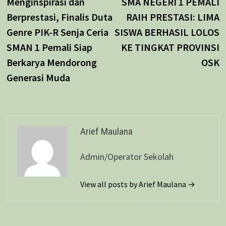
post:
p
Menginspirasi dan
SMA NEGERI 1 PEMALI
pos
Berprestasi, Finalis Duta
RAIH PRESTASI: LIMA
Genre PIK-R Senja Ceria
SISWA BERHASIL LOLOS
SMAN 1 Pemali Siap
KE TINGKAT PROVINSI
Berkarya Mendorong
OSK
Generasi Muda
Arief Maulana
Admin/Operator Sekolah
View all posts by Arief Maulana →