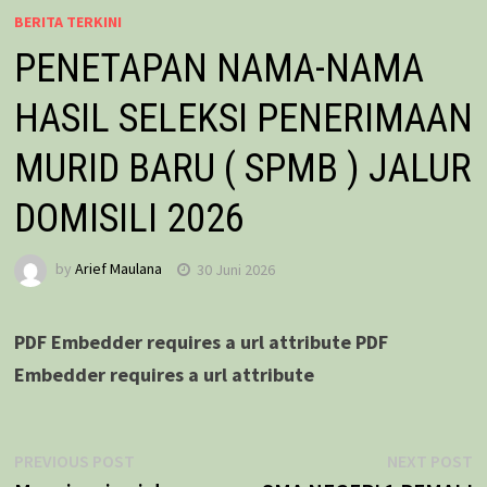
BERITA TERKINI
PENETAPAN NAMA-NAMA
HASIL SELEKSI PENERIMAAN
MURID BARU ( SPMB ) JALUR
DOMISILI 2026
by
Arief Maulana
30 Juni 2026
PDF Embedder requires a url attribute
PDF
Embedder requires a url attribute
Navigasi
Previous
N
PREVIOUS POST
NEXT POST