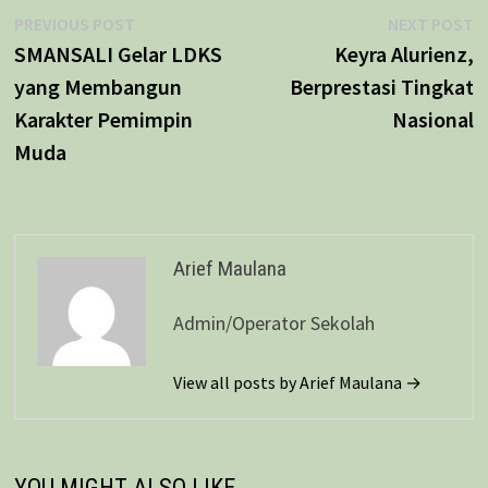
Navigasi
Previous
N
PREVIOUS POST
NEXT POST
post:
p
SMANSALI Gelar LDKS
Keyra Alurienz,
pos
yang Membangun
Berprestasi Tingkat
Karakter Pemimpin
Nasional
Muda
Arief Maulana
Admin/Operator Sekolah
View all posts by Arief Maulana →
YOU MIGHT ALSO LIKE