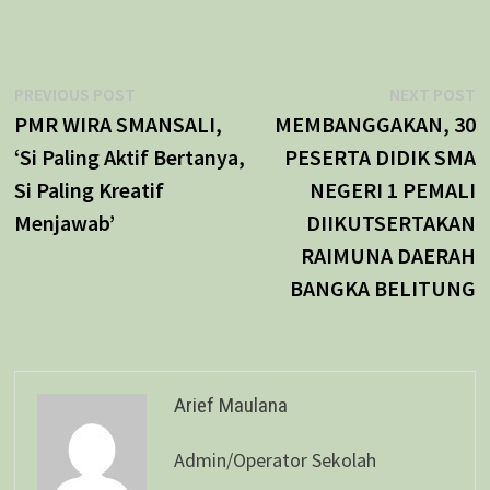
Navigasi
Previous
N
PREVIOUS POST
NEXT POST
post:
p
PMR WIRA SMANSALI,
MEMBANGGAKAN, 30
pos
‘Si Paling Aktif Bertanya,
PESERTA DIDIK SMA
Si Paling Kreatif
NEGERI 1 PEMALI
Menjawab’
DIIKUTSERTAKAN
RAIMUNA DAERAH
BANGKA BELITUNG
Arief Maulana
Admin/Operator Sekolah