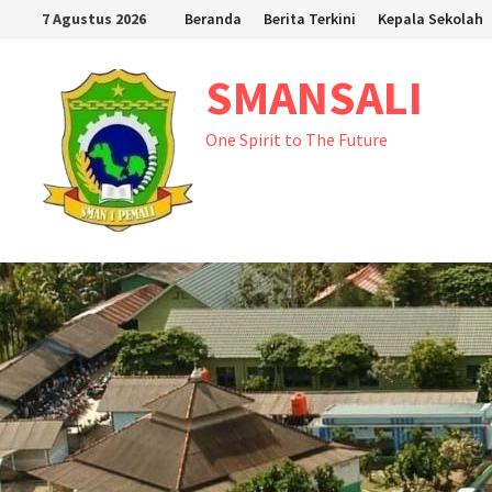
Skip
7 Agustus 2026
Beranda
Berita Terkini
Kepala Sekolah
to
content
SMANSALI
One Spirit to The Future