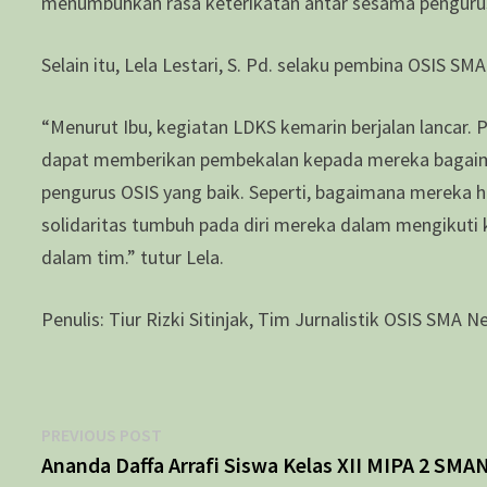
menumbuhkan rasa keterikatan antar sesama pengurus
Selain itu, Lela Lestari, S. Pd. selaku pembina OSIS S
“Menurut Ibu, kegiatan LDKS kemarin berjalan lancar.
dapat memberikan pembekalan kepada mereka bagaima
pengurus OSIS yang baik. Seperti, bagaimana mereka 
solidaritas tumbuh pada diri mereka dalam mengikuti
dalam tim.” tutur Lela.
Penulis: Tiur Rizki Sitinjak, Tim Jurnalistik OSIS SMA N
Navigasi
Previous
PREVIOUS POST
post:
Ananda Daffa Arrafi Siswa Kelas XII MIPA 2 SMAN
pos