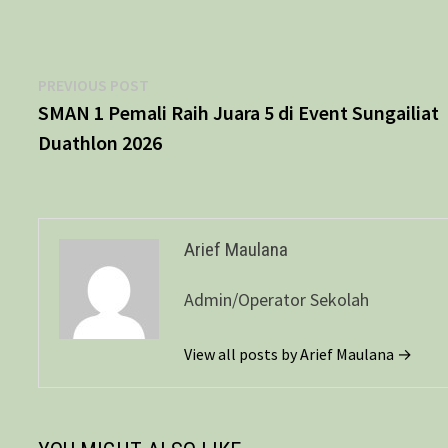
Navigasi
Previous
PREVIOUS POST
post:
SMAN 1 Pemali Raih Juara 5 di Event Sungailiat
pos
Duathlon 2026
Arief Maulana
Admin/Operator Sekolah
View all posts by Arief Maulana →