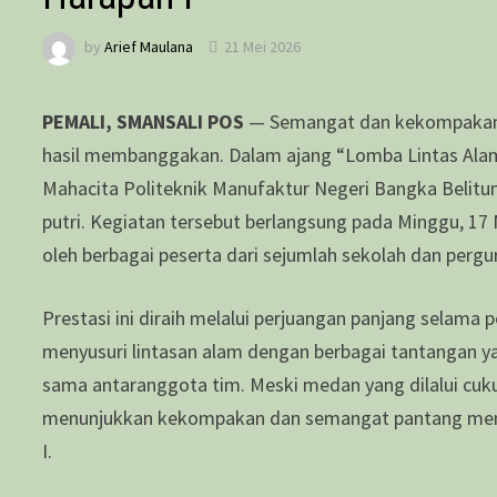
by
Arief Maulana
21 Mei 2026
PEMALI, SMANSALI POS
— Semangat dan kekompakan 
hasil membanggakan. Dalam ajang “Lomba Lintas Alam
Mahacita Politeknik Manufaktur Negeri Bangka Belitun
putri. Kegiatan tersebut berlangsung pada Minggu, 17 M
oleh berbagai peserta dari sejumlah sekolah dan pergur
Prestasi ini diraih melalui perjuangan panjang selama 
menyusuri lintasan alam dengan berbagai tantangan yan
sama antaranggota tim. Meski medan yang dilalui cu
menunjukkan kekompakan dan semangat pantang men
I.