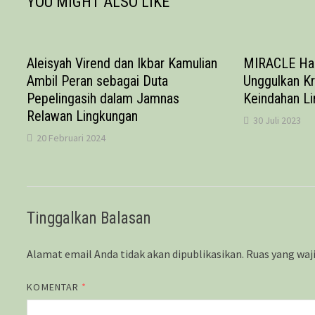
YOU MIGHT ALSO LIKE
Aleisyah Virend dan Ikbar Kamulian
MIRACLE Har
Ambil Peran sebagai Duta
Unggulkan Kr
Pepelingasih dalam Jamnas
Keindahan L
Relawan Lingkungan
30 Juli 2023
20 Februari 2024
Tinggalkan Balasan
Alamat email Anda tidak akan dipublikasikan.
Ruas yang waj
KOMENTAR
*