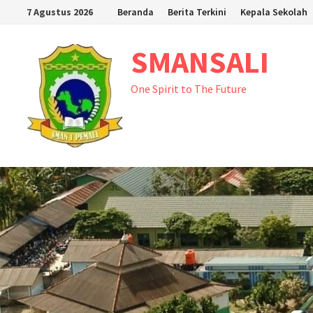
Skip
7 Agustus 2026
Beranda
Berita Terkini
Kepala Sekolah
to
content
SMANSALI
One Spirit to The Future