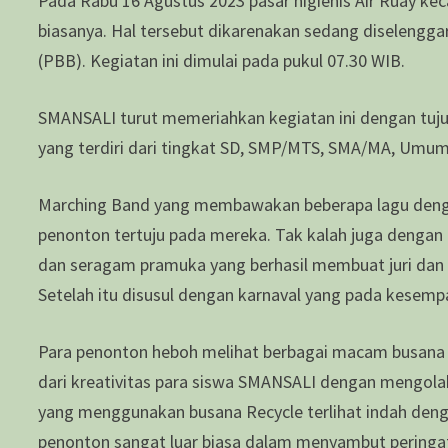
Pada Rabu 16 Agustus 2023 pasar higienis Air Ruay ke
biasanya. Hal tersebut dikarenakan sedang diselengga
(PBB). Kegiatan ini dimulai pada pukul 07.30 WIB.
SMANSALI turut memeriahkan kegiatan ini dengan tuj
yang terdiri dari tingkat SD, SMP/MTS, SMA/MA, Umum,
Marching Band yang membawakan beberapa lagu denga
penonton tertuju pada mereka. Tak kalah juga dengan
dan seragam pramuka yang berhasil membuat juri dan
Setelah itu disusul dengan karnaval yang pada kese
Para penonton heboh melihat berbagai macam busana 
dari kreativitas para siswa SMANSALI dengan mengola
yang menggunakan busana Recycle terlihat indah denga
penonton sangat luar biasa dalam menyambut peringat