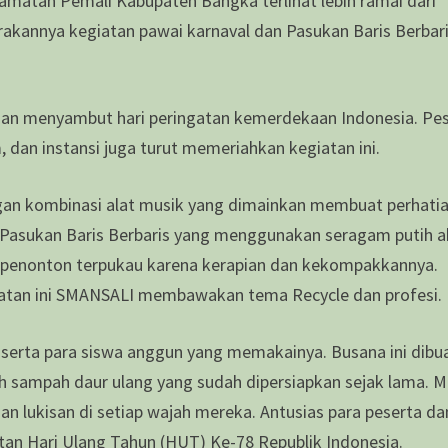
camatan Pemali Kabupaten Bangka terlihat lebih ramai dari
rakannya kegiatan pawai karnaval dan Pasukan Baris Berbar
uan menyambut hari peringatan kemerdekaan Indonesia. Pe
 dan instansi juga turut memeriahkan kegiatan ini.
n kombinasi alat musik yang dimainkan membuat perhati
 Pasukan Baris Berbaris yang menggunakan seragam putih 
 penonton terpukau karena kerapian dan kekompakkannya.
mpatan ini SMANSALI membawakan tema Recycle dan profesi.
serta para siswa anggun yang memakainya. Busana ini dibu
h sampah daur ulang yang sudah dipersiapkan sejak lama. 
n lukisan di setiap wajah mereka. Antusias para peserta da
an Hari Ulang Tahun (HUT) Ke-78 Republik Indonesia.