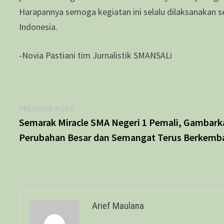
Harapannya semoga kegiatan ini selalu dilaksanakan s
Indonesia.
-Novia Pastiani tim Jurnalistik SMANSALi
Navigasi
Previous
PREVIOUS POST
post:
Semarak Miracle SMA Negeri 1 Pemali, Gambark
pos
Perubahan Besar dan Semangat Terus Berkemb
Arief Maulana