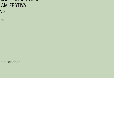
LAM FESTIVAL
ANG
025
ib ditandai
*