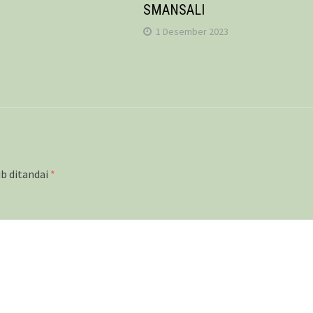
SMANSALI
1 Desember 2023
ib ditandai
*