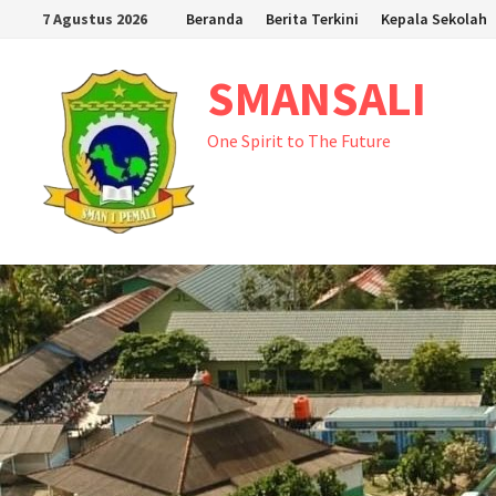
Skip
7 Agustus 2026
Beranda
Berita Terkini
Kepala Sekolah
to
content
SMANSALI
One Spirit to The Future