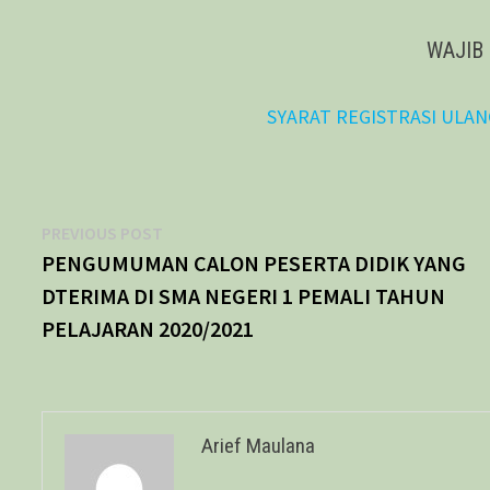
WAJIB 
SYARAT REGISTRASI ULANG
Navigasi
Previous
PREVIOUS POST
post:
PENGUMUMAN CALON PESERTA DIDIK YANG
pos
DTERIMA DI SMA NEGERI 1 PEMALI TAHUN
PELAJARAN 2020/2021
Arief Maulana