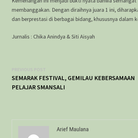
Kemenangan ini menjadi bukti nyata bahwa semangat d
membanggakan. Dengan diraihnya juara 1 ini, diharapka
dan berprestasi di berbagai bidang, khususnya dalam k
Jurnalis : Chika Anindya & Siti Aisyah
Navigasi
Previous
PREVIOUS POST
post:
SEMARAK FESTIVAL, GEMILAU KEBERSAMAAN
pos
PELAJAR SMANSALI
Arief Maulana