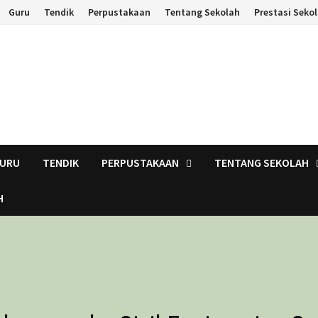
Guru
Tendik
Perpustakaan
Tentang Sekolah
Prestasi Seko
URU
TENDIK
PERPUSTAKAAN
TENTANG SEKOLAH
H