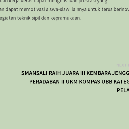
an kerja keras dapat menghasilkan prestasi yang
n dapat memotivasi siswa-siswi lainnya untuk terus berino
egiatan teknik sipil dan kepramukaan.
NEXT 
SMANSALI RAIH JUARA III KEMBARA JENG
PERADABAN II UKM KOMPAS UBB KATE
PEL