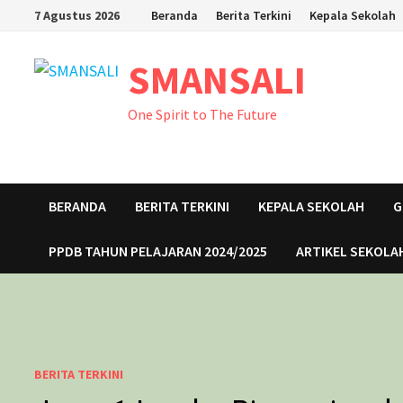
Skip
7 Agustus 2026
Beranda
Berita Terkini
Kepala Sekolah
to
content
SMANSALI
One Spirit to The Future
BERANDA
BERITA TERKINI
KEPALA SEKOLAH
G
PPDB TAHUN PELAJARAN 2024/2025
ARTIKEL SEKOLA
BERITA TERKINI