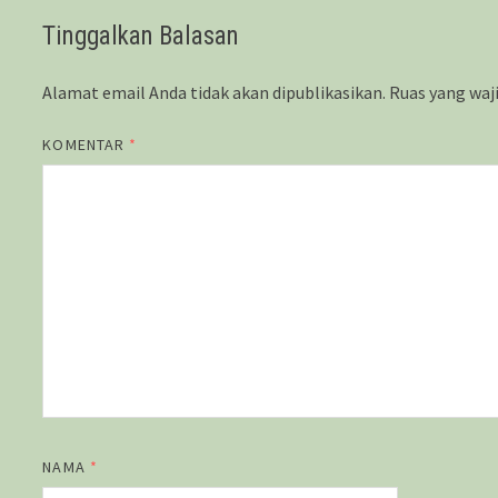
Tinggalkan Balasan
Alamat email Anda tidak akan dipublikasikan.
Ruas yang waj
KOMENTAR
*
NAMA
*