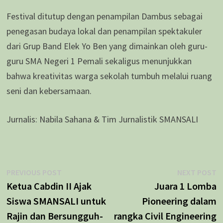
Festival ditutup dengan penampilan Dambus sebagai
penegasan budaya lokal dan penampilan spektakuler
dari Grup Band Elek Yo Ben yang dimainkan oleh guru-
guru SMA Negeri 1 Pemali sekaligus menunjukkan
bahwa kreativitas warga sekolah tumbuh melalui ruang
seni dan kebersamaan.
Jurnalis: Nabila Sahana & Tim Jurnalistik SMANSALI
Navigasi
Previous
N
PREVIOUS POST
NEXT POST
post:
p
Ketua Cabdin II Ajak
Juara 1 Lomba
pos
Siswa SMANSALI untuk
Pioneering dalam
Rajin dan Bersungguh-
rangka Civil Engineering