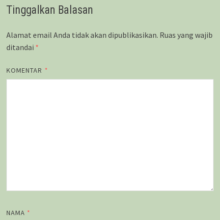
Tinggalkan Balasan
Alamat email Anda tidak akan dipublikasikan.
Ruas yang wajib
ditandai
*
KOMENTAR
*
NAMA
*