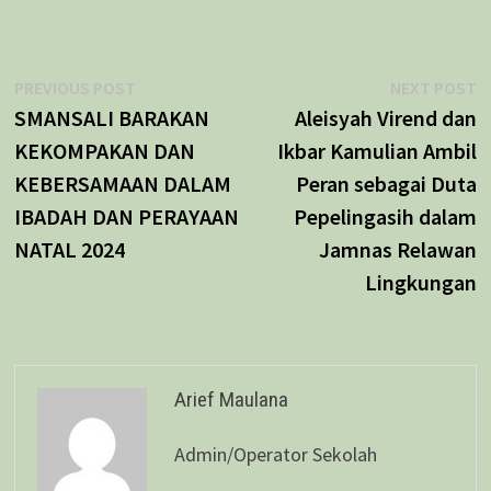
Navigasi
Previous
N
PREVIOUS POST
NEXT POST
post:
p
SMANSALI BARAKAN
Aleisyah Virend dan
pos
KEKOMPAKAN DAN
Ikbar Kamulian Ambil
KEBERSAMAAN DALAM
Peran sebagai Duta
IBADAH DAN PERAYAAN
Pepelingasih dalam
NATAL 2024
Jamnas Relawan
Lingkungan
Arief Maulana
Admin/Operator Sekolah