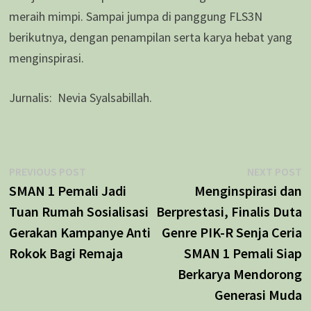
meraih mimpi. Sampai jumpa di panggung FLS3N
berikutnya, dengan penampilan serta karya hebat yang
menginspirasi.
Jurnalis: Nevia Syalsabillah.
Navigasi
Previous
N
PREVIOUS POST
NEXT POST
post:
p
SMAN 1 Pemali Jadi
Menginspirasi dan
pos
Tuan Rumah Sosialisasi
Berprestasi, Finalis Duta
Gerakan Kampanye Anti
Genre PIK-R Senja Ceria
Rokok Bagi Remaja
SMAN 1 Pemali Siap
Berkarya Mendorong
Generasi Muda