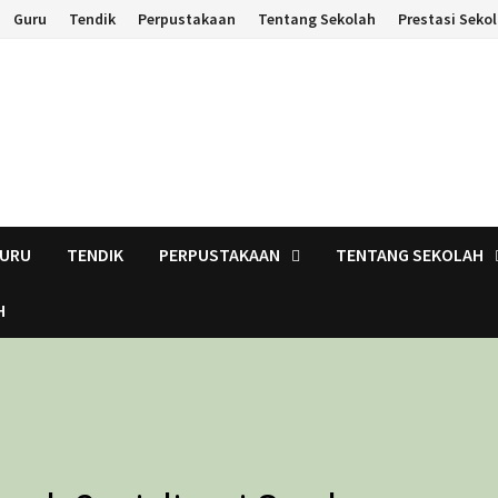
Guru
Tendik
Perpustakaan
Tentang Sekolah
Prestasi Seko
URU
TENDIK
PERPUSTAKAAN
TENTANG SEKOLAH
H