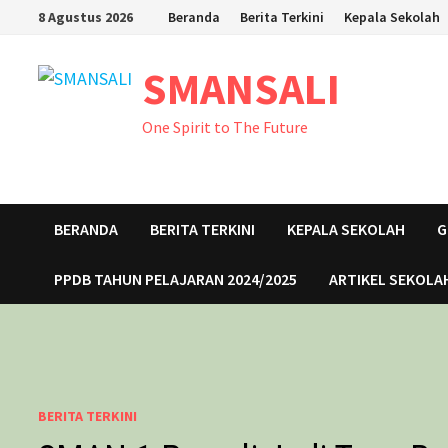
Skip
8 Agustus 2026
Beranda
Berita Terkini
Kepala Sekolah
to
content
SMANSALI
One Spirit to The Future
BERANDA
BERITA TERKINI
KEPALA SEKOLAH
G
PPDB TAHUN PELAJARAN 2024/2025
ARTIKEL SEKOLA
BERITA TERKINI