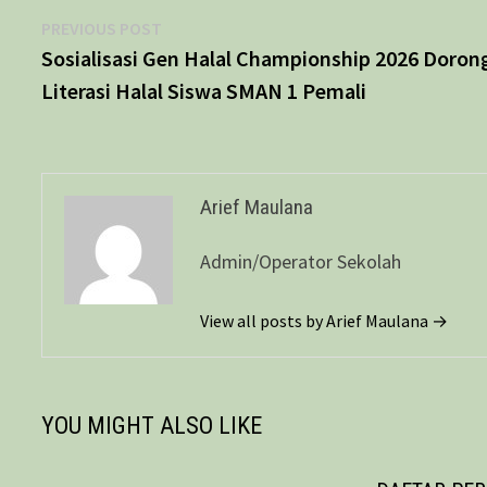
Navigasi
Previous
PREVIOUS POST
post:
Sosialisasi Gen Halal Championship 2026 Doron
pos
Literasi Halal Siswa SMAN 1 Pemali
Arief Maulana
Admin/Operator Sekolah
View all posts by Arief Maulana →
YOU MIGHT ALSO LIKE