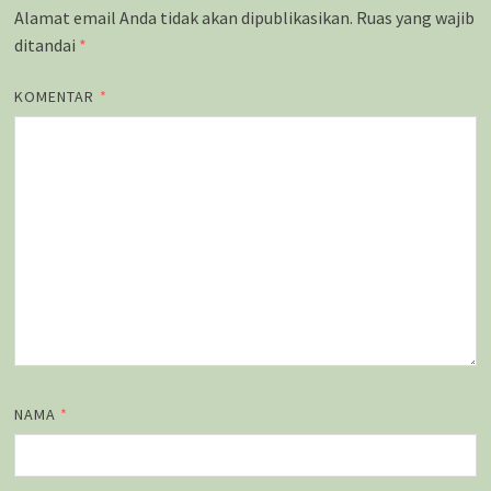
Alamat email Anda tidak akan dipublikasikan.
Ruas yang wajib
ditandai
*
KOMENTAR
*
NAMA
*