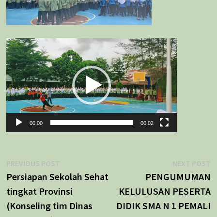
Pemutar
Video
00:00
00:02
Navigasi
Previous
N
PREVIOUS POST
NEXT POST
post:
p
Persiapan Sekolah Sehat
PENGUMUMAN
pos
tingkat Provinsi
KELULUSAN PESERTA
(Konseling tim Dinas
DIDIK SMA N 1 PEMALI