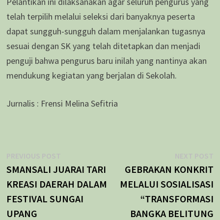
Pelantikan ini dilaksanakan agar seluruh pengurus yang
telah terpilih melalui seleksi dari banyaknya peserta
dapat sungguh-sungguh dalam menjalankan tugasnya
sesuai dengan SK yang telah ditetapkan dan menjadi
penguji bahwa pengurus baru inilah yang nantinya akan
mendukung kegiatan yang berjalan di Sekolah.
Jurnalis : Frensi Melina Sefitria
Navigasi
Previous
N
PREVIOUS POST
NEXT POST
post:
p
SMANSALI JUARAI TARI
GEBRAKAN KONKRIT
pos
KREASI DAERAH DALAM
MELALUI SOSIALISASI
FESTIVAL SUNGAI
“TRANSFORMASI
UPANG
BANGKA BELITUNG