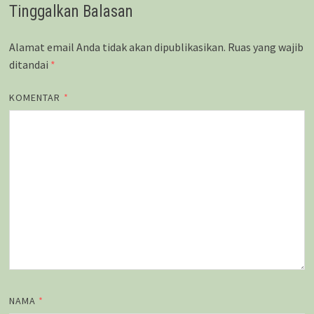
Tinggalkan Balasan
Alamat email Anda tidak akan dipublikasikan.
Ruas yang wajib
ditandai
*
KOMENTAR
*
NAMA
*