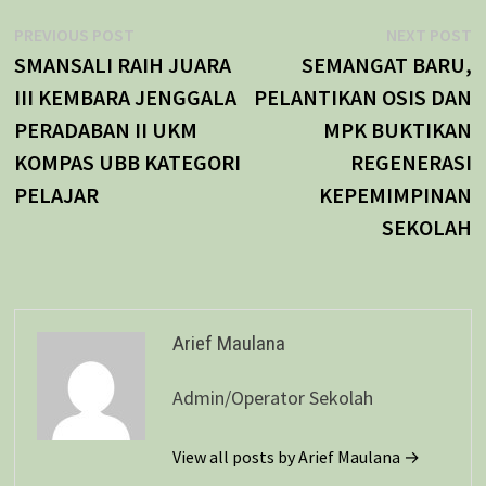
Navigasi
Previous
N
PREVIOUS POST
NEXT POST
post:
p
SMANSALI RAIH JUARA
SEMANGAT BARU,
pos
III KEMBARA JENGGALA
PELANTIKAN OSIS DAN
PERADABAN II UKM
MPK BUKTIKAN
KOMPAS UBB KATEGORI
REGENERASI
PELAJAR
KEPEMIMPINAN
SEKOLAH
Arief Maulana
Admin/Operator Sekolah
View all posts by Arief Maulana →