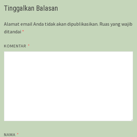
Tinggalkan Balasan
Alamat email Anda tidak akan dipublikasikan.
Ruas yang wajib
ditandai
*
KOMENTAR
*
NAMA
*