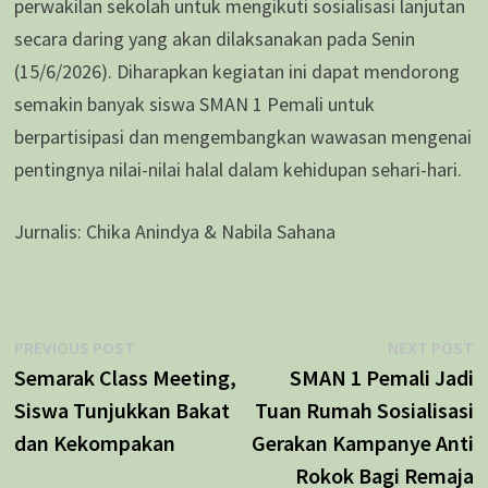
perwakilan sekolah untuk mengikuti sosialisasi lanjutan
secara daring yang akan dilaksanakan pada Senin
(15/6/2026). Diharapkan kegiatan ini dapat mendorong
semakin banyak siswa SMAN 1 Pemali untuk
berpartisipasi dan mengembangkan wawasan mengenai
pentingnya nilai-nilai halal dalam kehidupan sehari-hari.
Jurnalis: Chika Anindya & Nabila Sahana
Navigasi
Previous
N
PREVIOUS POST
NEXT POST
post:
p
Semarak Class Meeting,
SMAN 1 Pemali Jadi
pos
Siswa Tunjukkan Bakat
Tuan Rumah Sosialisasi
dan Kekompakan
Gerakan Kampanye Anti
Rokok Bagi Remaja