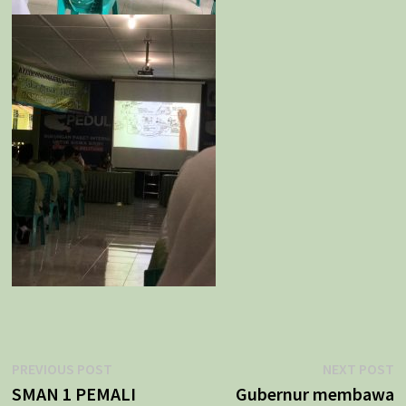
Navigasi
Previous
N
PREVIOUS POST
NEXT POST
post:
p
SMAN 1 PEMALI
Gubernur membawa