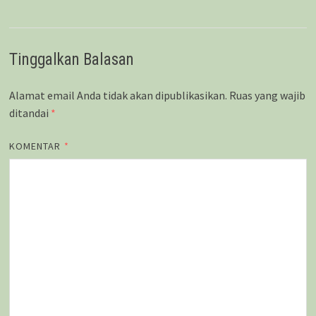
Tinggalkan Balasan
Alamat email Anda tidak akan dipublikasikan.
Ruas yang wajib
ditandai
*
KOMENTAR
*