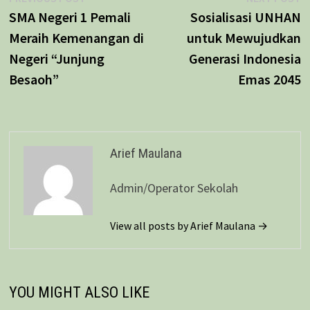
Navigasi
post:
p
SMA Negeri 1 Pemali
Sosialisasi UNHAN
pos
Meraih Kemenangan di
untuk Mewujudkan
Negeri “Junjung
Generasi Indonesia
Besaoh”
Emas 2045
Arief Maulana
Admin/Operator Sekolah
View all posts by Arief Maulana →
YOU MIGHT ALSO LIKE