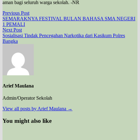
aman bagi seluruh warga sekolah. -NR
Navigasi
Previous
Previous Post
post:
SEMARAKNYA FESTIVAL BULAN BAHASA SMA NEGERI
pos
1 PEMALI
Next
Next Post
post:
Sosialisasi Tindak Pencegahan Narkotika dari Kasikum Polres
Bangka
Arief Maulana
Admin/Operator Sekolah
View all posts by Arief Maulana →
You might also like