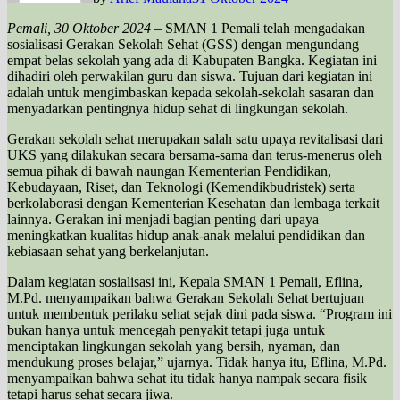
Pemali, 30 Oktober 2024
– SMAN 1 Pemali telah mengadakan
sosialisasi Gerakan Sekolah Sehat (GSS) dengan mengundang
empat belas sekolah yang ada di Kabupaten Bangka. Kegiatan ini
dihadiri oleh perwakilan guru dan siswa. Tujuan dari kegiatan ini
adalah untuk mengimbaskan kepada sekolah-sekolah sasaran dan
menyadarkan pentingnya hidup sehat di lingkungan sekolah.
Gerakan sekolah sehat merupakan salah satu upaya revitalisasi dari
UKS yang dilakukan secara bersama-sama dan terus-menerus oleh
semua pihak di bawah naungan Kementerian Pendidikan,
Kebudayaan, Riset, dan Teknologi (Kemendikbudristek) serta
berkolaborasi dengan Kementerian Kesehatan dan lembaga terkait
lainnya. Gerakan ini menjadi bagian penting dari upaya
meningkatkan kualitas hidup anak-anak melalui pendidikan dan
kebiasaan sehat yang berkelanjutan.
Dalam kegiatan sosialisasi ini, Kepala SMAN 1 Pemali, Eflina,
M.Pd. menyampaikan bahwa Gerakan Sekolah Sehat bertujuan
untuk membentuk perilaku sehat sejak dini pada siswa. “Program ini
bukan hanya untuk mencegah penyakit tetapi juga untuk
menciptakan lingkungan sekolah yang bersih, nyaman, dan
mendukung proses belajar,” ujarnya. Tidak hanya itu, Eflina, M.Pd.
menyampaikan bahwa sehat itu tidak hanya nampak secara fisik
tetapi harus sehat secara jiwa.