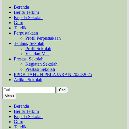
Beranda
Berita Terkini
Kepala Sekolah
Guru
Tendik
Perpustakaan
Profil Perpustakaan
Tentang Sekolah
Profil Sekolah
Visi dan Misi
Prestasi Sekolah
Kegiatan Sekolah
Prestasi Sekolah
PPDB TAHUN PELAJARAN 2024/2025
Artikel Sekolah
Cari
untuk:
Menu
Beranda
Berita Terkini
Kepala Sekolah
Guru
Tendik